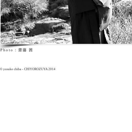
Photo：齋藤 茜
© yusuke chiba - CHIYOROZUYA 2014